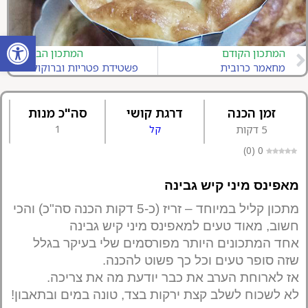
פתח סרגל
המתכון הקודם
המתכון הבא
מחאמר כרובית
פשטידת פטריות וברוקולי
זמן הכנה
דרגת קושי
סה"כ מנות
5 דקות
קל
1
)
0
(
0
מאפינס מיני קיש גבינה
מתכון קליל במיוחד – זריז (כ-5 דקות הכנה סה"כ) והכי
חשוב, מאוד טעים למאפינס מיני קיש גבינה
אחד המתכונים היותר מפורסמים שלי בעיקר בגלל
שזה סופר טעים וכל כך פשוט להכנה.
אז לארוחת הערב את כבר יודעת מה את צריכה.
לא לשכוח לשלב קצת ירקות בצד, טונה במים ובתאבון!