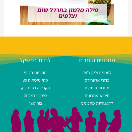
פילה סלמון בחרדל שום
וצלפים
מתכונים נבחרים
לרדת במשקל
לחמנית צ'יק צ'אק
תוכניות הליווי
כדורי אלפחורס
מהי שיטת ה 30
מתכוני פינוקים
הקהילה בפייסבוק
חיפוש מתכונים
סיפורי הצלחה
לקטגוריות מתכונים
צור קשר