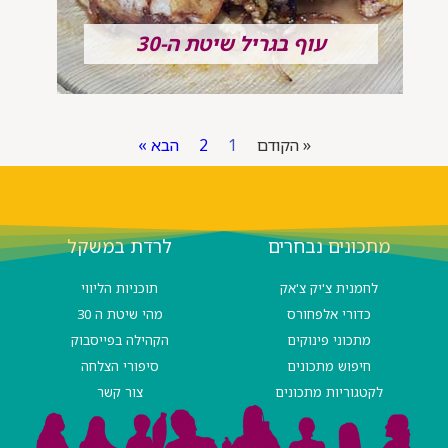
עוף בגריל שיטת ה-30
« הקודם
1
2
הבא »
מתכונים נבחרים
לרדת במשקל
לחמנית צ'יק צ'אק
תוכניות הליווי
כדורי אלפחורס
מהי שיטת ה 30
מתכוני פינוקים
הקהילה בפייסבוק
חיפוש מתכונים
סיפורי הצלחה
לקטגוריות מתכונים
צור קשר