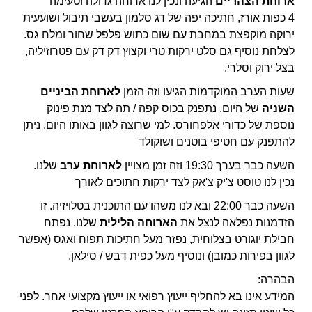
ארוחת הצהריים
הגיעה ונכין לנו ארוחה גדולה וטעימה
4 כפות אורז, חתיכה יפה של דג סלמון בעשבי תיבול ושועעית
ירוקה מוקפצת במחבת עם שום כתוש פלפל שחור ומלח גס.
לצלחת נוסיף גם סלט ירקות טרי וקצוץ דק דק עם פטרוזיליה,
בצל ירוק וסלרי.
שעות הערב המוקדמות הגיעו וזה הזמן
לארוחת הביניים
השניה
של היום. נתפנק בכוס קפה / תה לצד מנת פינוק
נוספת של כדורי אלפחורס. למי שרוצה לגוון באותו היום, ניתן
להתפנק עם
חטיפי בוטנים ושוקולד
השעה כבר בערך 19:30 וזה זמן מצויין
לארוחת ערב
שלנו.
נכין לנו
טוסט צ'יק צ'אק
לצד ירקות חתוכים לאורך
השעה כבר 22:00 ובא לנו משהו עם התוכנית בטלויזיה. זו
הזדמנות נפלאה לנצל את
הארוחה הלילית
שלנו. נפתח
חבילת יוגורט בצלוחית, נפזר מעל חתיכות תפוח ואגס (אפשר
לגוון בפירות כמובן) ונוסיף מעל כפית דבש / סילאן.
הבהרה:
המידע אינו בא להחליף ייעוץ רפואי או ייעוץ מקצועי אחר. לפני