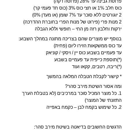
פרוסת גבינה עד 28% (פרוסה דקה)
כוס חלב 1% או חצי כוס 3% (כוס חד פעמי קר)
2 יוגורטים ללא סוכר עד 7% שומן (או מעדן 0%)
2 מנות פרי (פירוט של מנות הפרי בחוברת ההדרכה)
ירקות וחלבון רזה מן החי – חופשי וללא הגבלה
בנוסף יש מוצרים שהם בצריכה מתונה במהלך השבוע:
עד כוס ממשקאות הזירו ליום (פחית)
עד פעמיים בשבוע כוס יין / ויסקי / קוניאק
(*)תוספת כייפית עד פעמיים בשבוע
(*)ריבה, רטבים, קקאו ועוד
* קישור לקבלת הטבלה המלאה בהמשך
ומה אסור השיטת מירב סהר?
1. כל מוצר המכיל סוכר במרכיבים (לא בטבלת הערך
התזונתי של המוצר)
2. כל שימוש בקמח לבן – כקמח באפייה
הדגשים החשובים בדיאטה בשיטת מירב סהר: