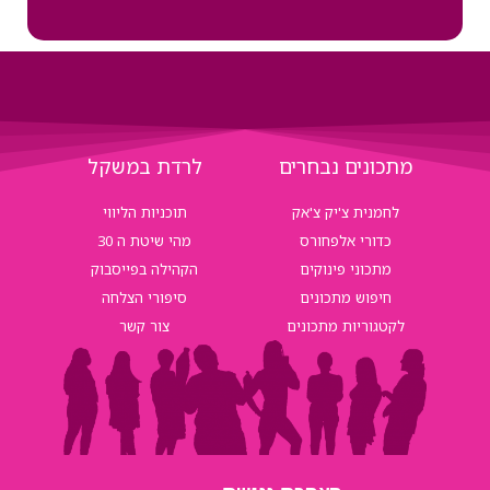
מסלול השמירה
מתכונים נבחרים
לרדת במשקל
תוכנית השמירה הינה תוכנית עבור הבנות
לחמנית צ'יק צ'אק
תוכניות הליווי
שעברו את אחת ממסלולי הליווי והגיעו ליעדן
בהצלחה.
כדורי אלפחורס
מהי שיטת ה 30
אל מסלול זה לא ניתן להצטרף באופן ישיר.
מתכוני פינוקים
הקהילה בפייסבוק
עלות מסלול השמירה הינה 49.90 לחודש
חיפוש מתכונים
סיפורי הצלחה
בהו"ק
לקטגוריות מתכונים
צור קשר